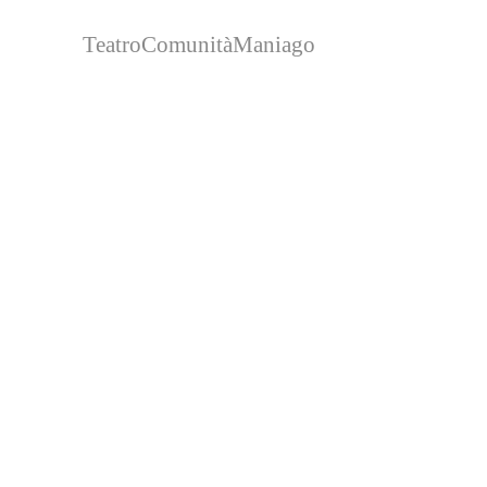
TeatroComunitàManiago
Racco