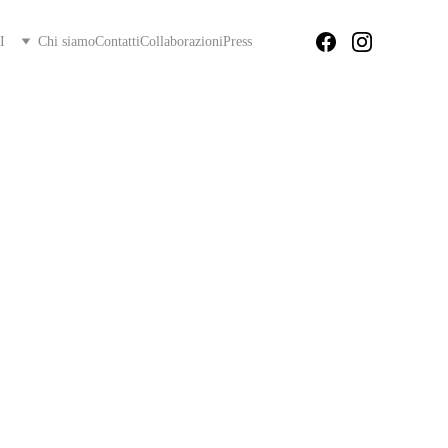
I
Chi siamo
Contatti
Collaborazioni
Press
etalli