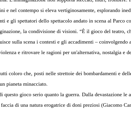
gini e nel contempo si eleva vertiginosamente, esplorando inedi
ti e gli spettatori dello spettacolo andato in scena al Parco 
inazione, la condivisione di visioni. “È il gioco del teatro, c
ruisce sulla scena i contesti e gli accadimenti – coinvolgendo 
olenza e ritrovare le ragioni per un'alternativa, nostalgia e d
 tutti coloro che, posti nelle strettoie dei bombardamenti e del
 un pianeta minacciato. 
 di questo gioco serio quanto la guerra. Dalla devastazione le a
a faccia di una natura erogatrice di doni preziosi (Giacomo Ca