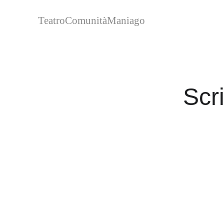
TeatroComunitàManiago
Scr