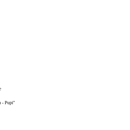
e
 - Pupi"