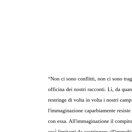
“Non ci sono conflitti, non ci sono tra
officina dei nostri racconti. Lì, da qu
restringe di volta in volta i nostri cam
l'immaginazione caparbiamente resiste ad
con essa. All'immaginazione il compito 
così limitanti da costringere all'immobi