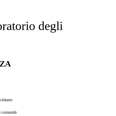
atorio degli 
ZZA
chitarre
di comunità