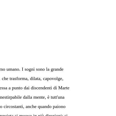
nimo umano. I sogni sono la grande 
 che trasforma, dilata, capovolge, 
messa a punto dai discendenti di Marte 
estirpabile dalla mente, è tutt'una 
io circostanti, anche quando paiono 
nquieta si muove in più direzioni: si 