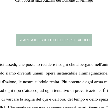
Centro Assistenza Anziani del Comune di Maniago
SCARICA IL LIBRETTO DELLO SPETTACOLO
gici assedi, che possano recidere i sogni che albergano nell'a
ando siamo divenuti umani, opera instancabile l'immaginazione,
pi d'azione, le nostre subdole realtà. Più potente d'ogni arma 
 ogni tipo d'attacco, ad ogni tentativo di prevaricazione. È in
di varcare la soglia del qui e dell'ora, del tempo e dello spaz
lità. L'immaginazione non sopporta steccati, muri, frontiere. I